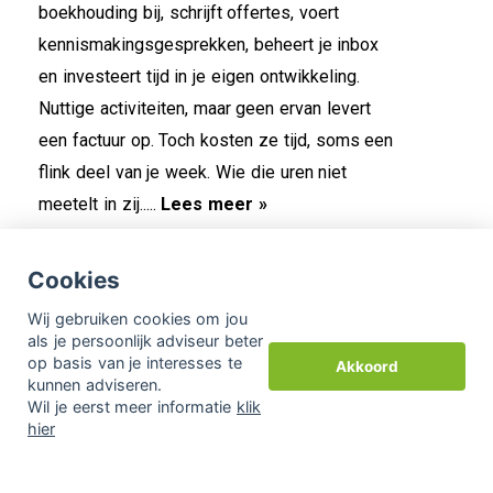
boekhouding bij, schrijft offertes, voert
kennismakingsgesprekken, beheert je inbox
en investeert tijd in je eigen ontwikkeling.
Nuttige activiteiten, maar geen ervan levert
een factuur op. Toch kosten ze tijd, soms een
flink deel van je week. Wie die uren niet
meetelt in zij.....
Lees meer »
Cookies
Hoe zit het met jouw
24-06-2026
pensioen? Ontdek jouw pijler voor de
Wij gebruiken cookies om jou
als je persoonlijk adviseur beter
toekomst
op basis van je interesses te
Akkoord
kunnen adviseren.
Wil je eerst meer informatie
klik
Pijler één: de AOW als gedeelde basis In
hier
1957 voerde Nederland de AOW in. Een
volksverzekering, bedoeld als basisinkomen