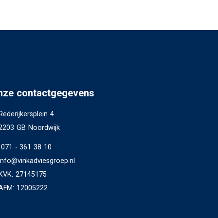
nze contactgegevens
Rederijkersplein 4
2203 GB Noordwijk
071 - 361 38 10
info@vinkadviesgroep.nl
KVK: 27145175
AFM: 12005222