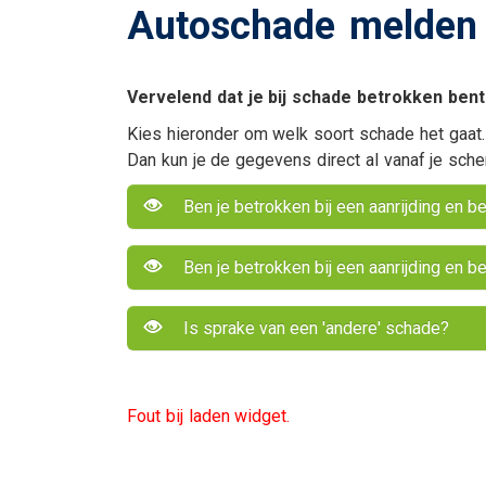
Autoschade melden
Uitvaartverzekering
Woonhuisverzekerin
Vervelend dat je bij schade betrokken bent
Kies hieronder om welk soort schade het gaat
Dan kun je de gegevens direct al vanaf je sch
Ben je betrokken bij een aanrijding en be
Ben je betrokken bij een aanrijding en be
En verder....
Veilig bestanden del
Is sprake van een 'andere' schade?
Alarmnummers
Bepaal de dagwaard
je auto
Fout bij laden widget.
Verzekeringskaarten