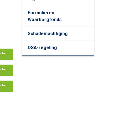
ing
Formulieren
Waarborgfonds
Schademachtiging
DSA-regeling
k hier]
k hier]
k hier]