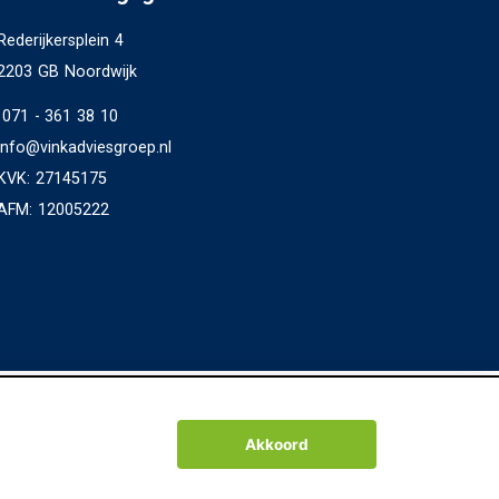
Rederijkersplein 4
2203 GB Noordwijk
071 - 361 38 10
info@vinkadviesgroep.nl
KVK: 27145175
AFM: 12005222
Akkoord