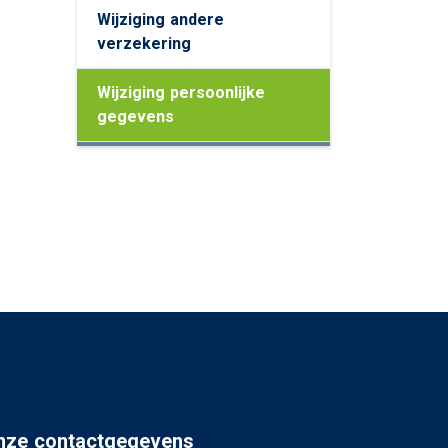
ing
Wijziging andere
verzekering
Wijziging persoonlijke
gegevens
nze contactgegevens