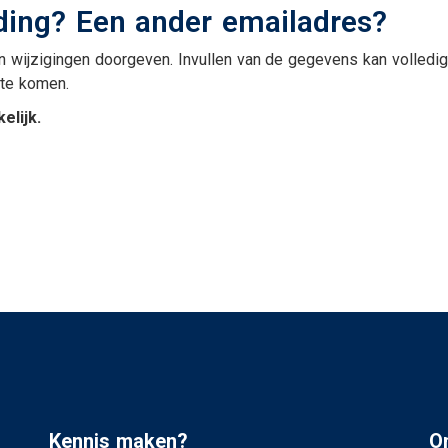
Uw zakelijke bezittingen
ding? Een ander emailadres?
Aanvraag autoverzeker
g
Ziekteverzuim
Aanvraag
van wijzigingen doorgeven. Invullen van de gegevens kan volledig
bestelautoverzekering
 te komen.
Aanvraag
vrachtautoverzekering
lijk.
Aanvraag motor
Aanvraag
caravanverzekering
en
e van
Kennis maken?
O