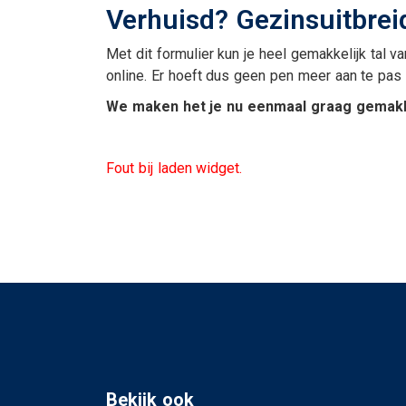
Uitvaartverzekering
Verhuisd? Gezinsuitbrei
Woonhuisverzekerin
Met dit formulier kun je heel gemakkelijk tal 
online. Er hoeft dus geen pen meer aan te pas
We maken het je nu eenmaal graag gemakke
Fout bij laden widget.
En verder....
Veilig bestanden del
Alarmnummers
Bepaal de dagwaard
je auto
Verzekeringskaarten
Bekijk ook