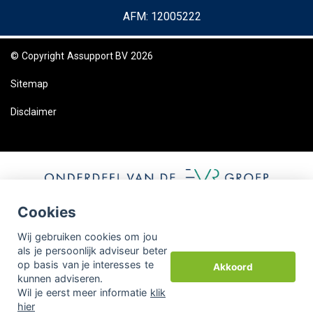
AFM: 12005222
© Copyright
Assupport BV
2026
Sitemap
Disclaimer
Cookies
Wij gebruiken cookies om jou
als je persoonlijk adviseur beter
op basis van je interesses te
Akkoord
kunnen adviseren.
Wil je eerst meer informatie
klik
hier