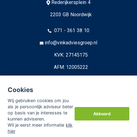
Rederijkersplein 4
2203 GB Noordwijk
071 - 361 38 10
info@vinkadviesgroep.nl
KVK: 27145175
AFM: 12005222
© Copyright
Assupport BV
2026
Cookies
Sitemap
Wij gebruiken cookies om jou
als je persoonlijk adviseur beter
Disclaimer
op basis van je interesses te
Akkoord
kunnen adviseren.
Wil je eerst meer informatie
klik
hier