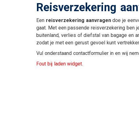
Reisverzekering aa
Uitvaartverzekering
Woonhuisverzekerin
Een
reisverzekering aanvragen
doe je eenvo
gaat. Met een passende reisverzekering ben j
buitenland, verlies of diefstal van bagage en an
zodat je met een gerust gevoel kunt vertrekke
Vul onderstaand contactformulier in en wij nem
Fout bij laden widget.
En verder....
Veilig bestanden del
Alarmnummers
Bepaal de dagwaard
je auto
Verzekeringskaarten