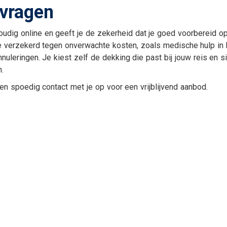
nvragen
Uw zakelijke bezittingen
Aanvraag autoverzeker
g
Ziekteverzuim
Aanvraag
bestelautoverzekering
udig online en geeft je de zekerheid dat je goed voorbereid op
e verzekerd tegen onverwachte kosten, zoals medische hulp in 
Aanvraag
vrachtautoverzekering
nuleringen. Je kiest zelf de dekking die past bij jouw reis en si
n.
Aanvraag motor
Aanvraag
en spoedig contact met je op voor een vrijblijvend aanbod.
caravanverzekering
en
e van