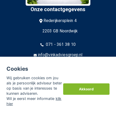
Onze contactgegevens
Rederijkersplein 4
2203 GB Noordwijk
071 - 361 38 10
info@vinkadviesgroep.nl
KVK: 27145175
Cookies
AFM: 12005222
Wij gebruiken cookies om jou
als je persoonlijk adviseur beter
op basis van je interesses te
Akkoord
© Copyright
Assupport BV
2026
kunnen adviseren.
Wil je eerst meer informatie
klik
Sitemap
hier
Disclaimer