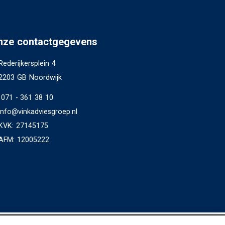
nze contactgegevens
Rederijkersplein 4
2203 GB Noordwijk
071 - 361 38 10
info@vinkadviesgroep.nl
KVK: 27145175
AFM: 12005222