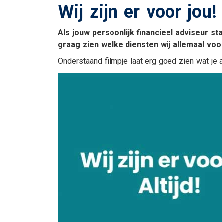
Wij zijn er voor jou!
Uitvaartverzekering
Woonhuisverzekerin
Als jouw persoonlijk financieel adviseur st
graag zien welke diensten wij allemaal vo
Onderstaand filmpje laat erg goed zien wat je
En verder....
Veilig bestanden del
Alarmnummers
Bepaal de dagwaard
je auto
Verzekeringskaarten