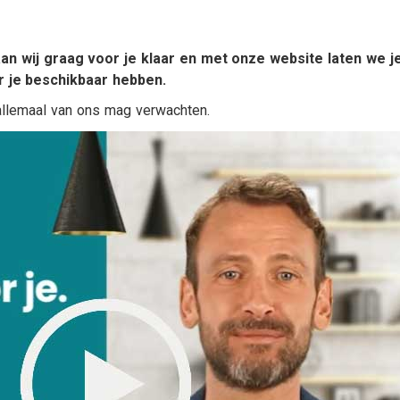
Uw zakelijke bezittingen
Aanvraag autoverzeker
g
Ziekteverzuim
Aanvraag
bestelautoverzekering
aan wij graag voor je klaar en met onze website laten we j
or je beschikbaar hebben.
Aanvraag
vrachtautoverzekering
 allemaal van ons mag verwachten.
Aanvraag motor
Aanvraag
caravanverzekering
en
e van