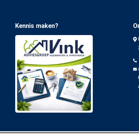
Kennis maken?
O
isclaimer