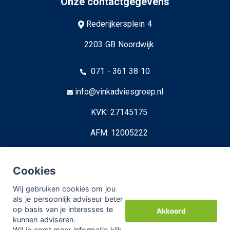
Onze contactgegevens
Rederijkersplein 4
2203 GB Noordwijk
071 - 361 38 10
info@vinkadviesgroep.nl
KVK: 27145175
AFM: 12005222
© Copyright
Assupport BV
2026
Cookies
Sitemap
Wij gebruiken cookies om jou
als je persoonlijk adviseur beter
Disclaimer
op basis van je interesses te
Akkoord
kunnen adviseren.
Wil je eerst meer informatie
klik