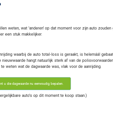
?
Uw zakelijke bezittingen
Aanvraag autoverzeker
g
Ziekteverzuim
Aanvraag
bestelautoverzekering
Aanvraag
vrachtautoverzekering
willen weten, wat 'anderen' op dat moment voor zijn auto zouden
er een stuk makkelijker.
Aanvraag motor
Aanvraag
caravanverzekering
rijding waarbij de auto total-loss is geraakt, is helemáál gebaat
e nieuwwaarde hangt natuurlijk sterk af van de polisvoorwaarde
n te weten wat de dagwaarde was, vlak voor de aanrijding.
en
kunt u die dagwaarde nu eenvoudig bepalen.
e van
rgelijkbare auto's op dit moment te koop staan.)