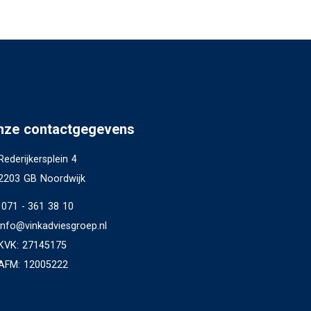
nze contactgegevens
Rederijkersplein 4
2203 GB Noordwijk
071 - 361 38 10
info@vinkadviesgroep.nl
KVK: 27145175
AFM: 12005222