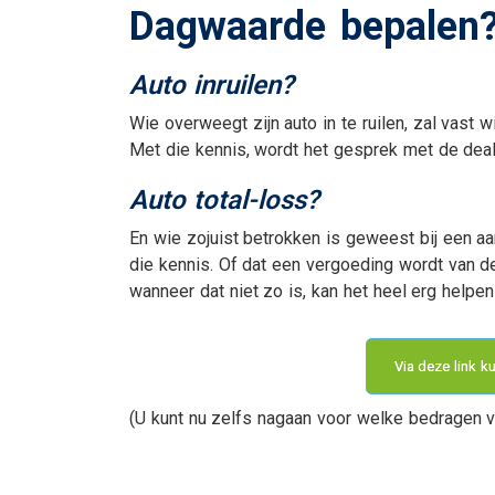
Dagwaarde bepalen
Uitvaartverzekering
Woonhuisverzekerin
Auto inruilen?
Wie overweegt zijn auto in te ruilen, zal vast 
Met die kennis, wordt het gesprek met de deal
Auto total-loss?
En wie zojuist betrokken is geweest bij een aan
die kennis. Of dat een vergoeding wordt van d
En verder....
wanneer dat niet zo is, kan het heel erg helpe
Veilig bestanden del
Alarmnummers
Via deze link 
Bepaal de dagwaard
je auto
(U kunt nu zelfs nagaan voor welke bedragen ve
Verzekeringskaarten