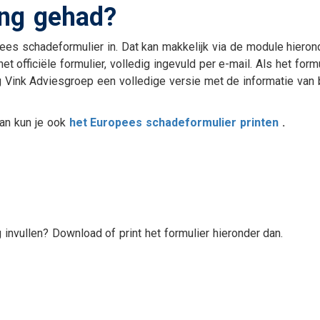
ing gehad?
Uw zakelijke bezittingen
Aanvraag autoverzeker
g
Ziekteverzuim
Aanvraag
bestelautoverzekering
ees schadeformulier in. Dat kan makkelijk via de module hieron
et officiële formulier, volledig ingevuld per e-mail. Als het form
Aanvraag
vrachtautoverzekering
g Vink Adviesgroep een volledige versie met de informatie van
Aanvraag motor
Aanvraag
 Dan kun je ook
het Europees schadeformulier printen
.
caravanverzekering
en
invullen? Download of print het formulier hieronder dan.
e van