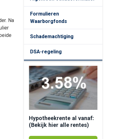
ing
Formulieren
der. Na
Waarborgfonds
ulier
 beide
Schademachtiging
DSA-regeling
Hypotheekrente al vanaf:
(Bekijk hier alle rentes)