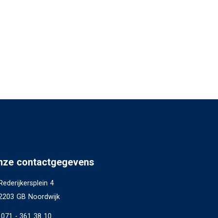
nze contactgegevens
Rederijkersplein 4
2203 GB Noordwijk
071 - 361 38 10