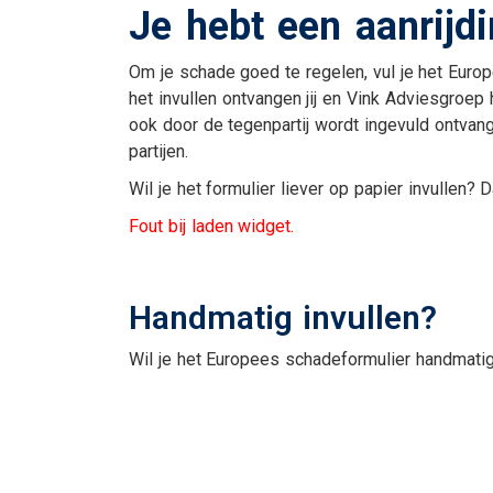
Je hebt een aanrijd
Uitvaartverzekering
Woonhuisverzekerin
Om je schade goed te regelen, vul je het Europ
het invullen ontvangen jij en Vink Adviesgroep h
ook door de tegenpartij wordt ingevuld ontvan
partijen.
Wil je het formulier liever op papier invullen?
Fout bij laden widget.
En verder....
Handmatig invullen?
Veilig bestanden del
Alarmnummers
Wil je het Europees schadeformulier handmatig 
Bepaal de dagwaard
je auto
Verzekeringskaarten